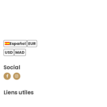
Español
EUR
USD
MAD
Social
Liens utiles
contact@marrakechbestof.com
CONDITIONS GÉNÉRALES DE VENTE (CGV)