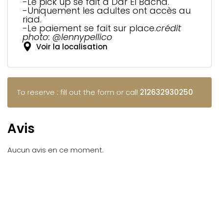
-Le pick up se fait à Dar El Bacha.
-Uniquement les adultes ont accès au
riad.
-Le paiement se fait sur place.
crédit
photo: @lennypellico
Voir la localisation
To reserve : fill out the form or call
212632930250
Avis
Aucun avis en ce moment.