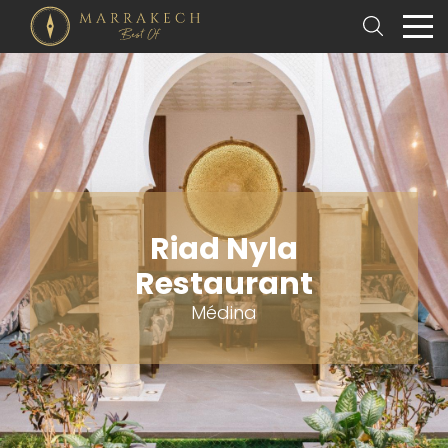
Riad Nyla
Restaurant
Médina