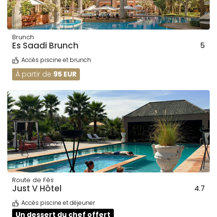
Brunch
Es Saadi Brunch
5
Accès piscine et brunch
À partir de
95 EUR
Route de Fès
Just V Hôtel
4.7
Accès piscine et déjeuner
Un dessert du chef offert