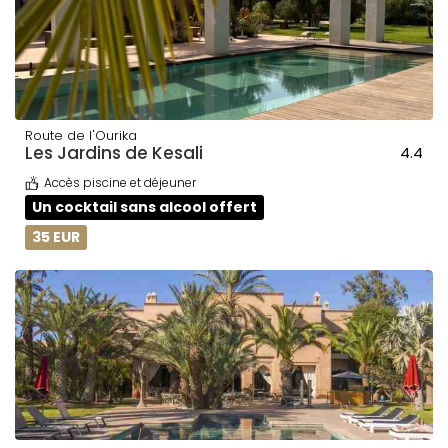
Route de l'Ourika
Les Jardins de Kesali
4.4
Accès piscine et déjeuner
Un cocktail sans alcool offert
35 EUR