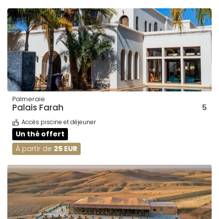
Palmeraie
Palais Farah
5
Accès piscine et déjeuner
Un thé offert
À partir de
25 EUR