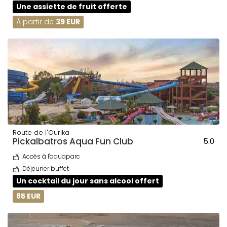
Une assiette de fruit offerte
À partir de
39 EUR
Route de l'Ourika
Pickalbatros Aqua Fun Club
5.0
Accès à l'aquaparc
Déjeuner buffet
Un cocktail du jour sans alcool offert
85 EUR