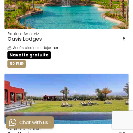
Route d'Amizmiz
Oasis Lodges
5
Accès piscine et déjeuner
Navette gratuite
52 EUR
Chat with us !
Route de l'Ourika