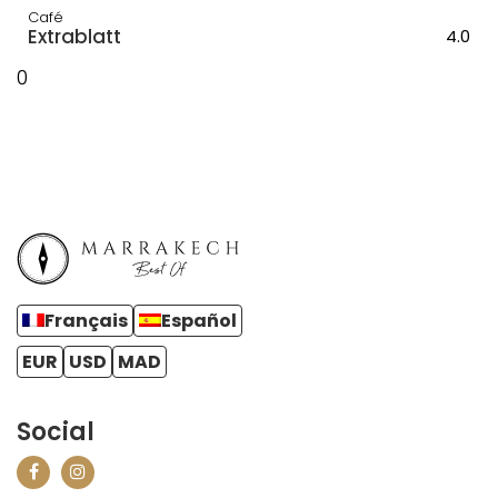
Café
Extrablatt
4.0
0
Français
Español
EUR
USD
MAD
Social