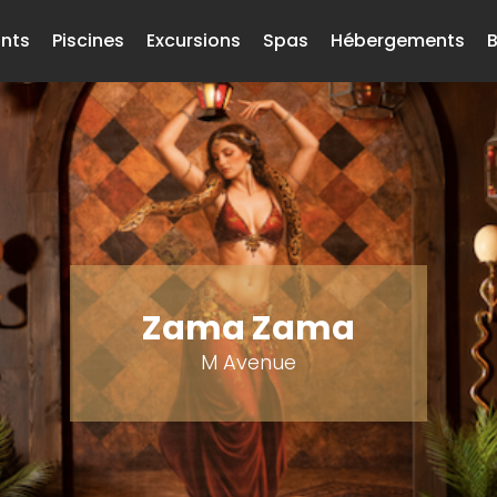
nts
Piscines
Excursions
Spas
Hébergements
B
Zama Zama
M Avenue