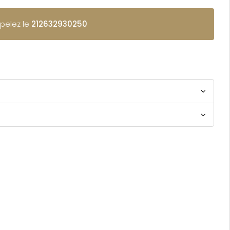
ppelez le
212632930250