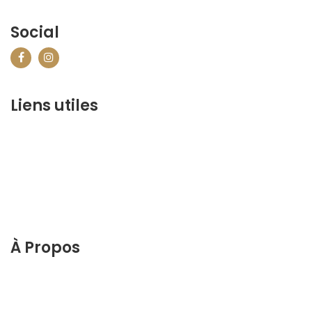
Social
Liens utiles
contact@marrakechbestof.com
CONDITIONS GÉNÉRALES DE VENTE (CGV)
FAQ
Qui sommes-nous ?
Contactez-nous
À Propos
Découvrez le meilleur de Marrakech. Planifiez et
réservez votre séjour sur notre site web.