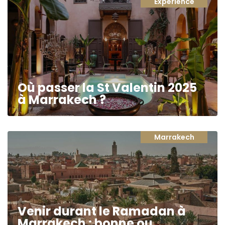
Experience
Où passer la St Valentin 2025
à Marrakech ?
Marrakech
Venir durant le Ramadan à
Marrakech : bonne ou