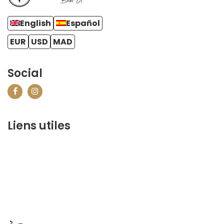
English
Español
EUR
USD
MAD
Social
Liens utiles
contact@marrakechbestof.com
CONDITIONS GÉNÉRALES DE VENTE (CGV)
FAQ
Qui sommes-nous ?
Contactez-nous