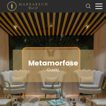
Metamorfose
Gueliz