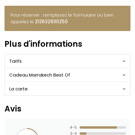
Pour réserver : remplissez le formulaire ou bien
appelez le
212632930250
Plus d'informations
Tarifs
Cadeau Marrakech Best Of
La carte
Avis
4-5
3-4