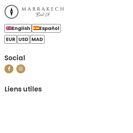
English
Español
EUR
USD
MAD
Social
Liens utiles
contact@marrakechbestof.com
CONDITIONS GÉNÉRALES DE VENTE (CGV)
FAQ
Qui sommes-nous ?
Contactez-nous