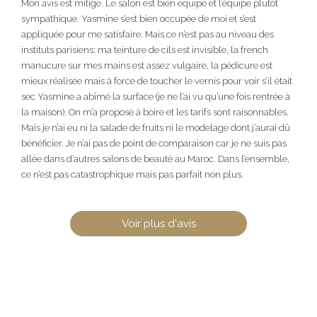
Mon avis est mitigé. Le salon est bien équipé et l’équipe plutôt
sympathique. Yasmine s’est bien occupée de moi et s’est
appliquée pour me satisfaire. Mais ce n’est pas au niveau des
instituts parisiens: ma teinture de cils est invisible, la french
manucure sur mes mains est assez vulgaire, la pédicure est
mieux réalisée mais à force de toucher le vernis pour voir s’il était
sec Yasmine a abîmé la surface (je ne l’ai vu qu’une fois rentrée à
la maison). On m’a proposé à boire et les tarifs sont raisonnables.
Mais je n’ai eu ni la salade de fruits ni le modelage dont j’aurai dû
bénéficier. Je n’ai pas de point de comparaison car je ne suis pas
allée dans d’autres salons de beauté au Maroc. Dans l’ensemble,
ce n’est pas catastrophique mais pas parfait non plus.
Voir plus d'avis