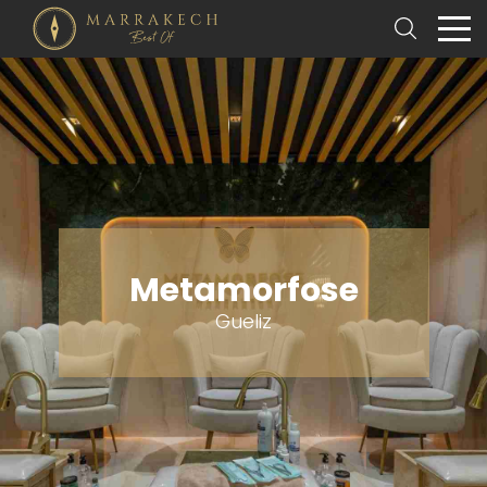
Metamorfose
Gueliz