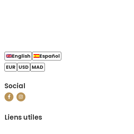
English
Español
EUR
USD
MAD
Social
Liens utiles
contact@marrakechbestof.com