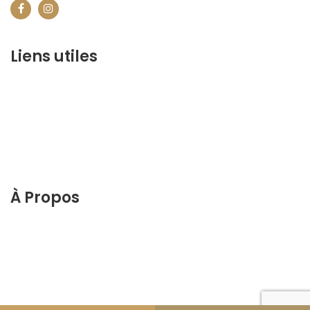
Liens utiles
contact@marrakechbestof.com
CONDITIONS GÉNÉRALES DE VENTE (CGV)
FAQ
Qui sommes-nous ?
Contactez-nous
À Propos
Découvrez le meilleur de Marrakech. Planifiez et
réservez votre séjour sur notre site web.