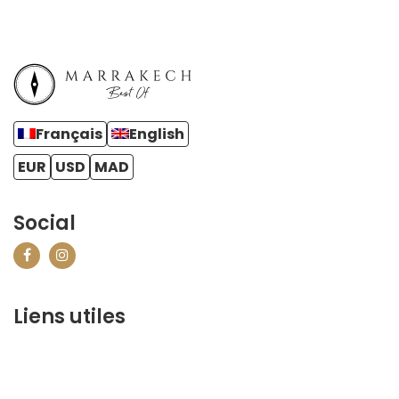
Français
English
EUR
USD
MAD
Social
Liens utiles
contact@marrakechbestof.com
CONDITIONS GÉNÉRALES DE VENTE (CGV)
P&R