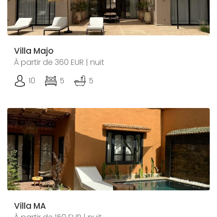
Villa Majo
À partir de 360 EUR | nuit
10
5
5
Villa MA