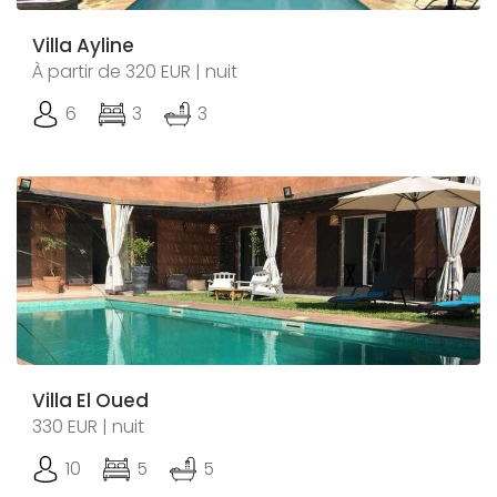
Villa Ayline
À partir de 320 EUR | nuit
6
3
3
Villa El Oued
330 EUR | nuit
10
5
5