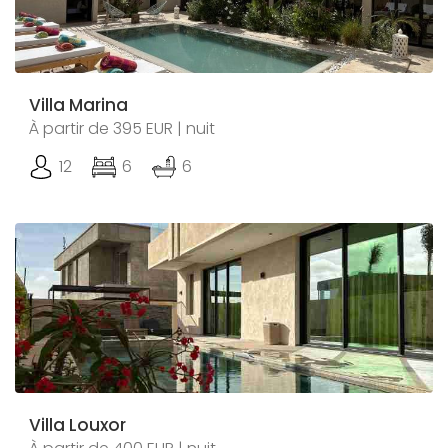
Villa Marina
À partir de 395 EUR | nuit
12
6
6
Villa Louxor