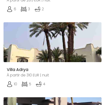
À partir de 285 EUR | nuit
6
3
2
Villa Adrya
À partir de 310 EUR | nuit
10
5
4