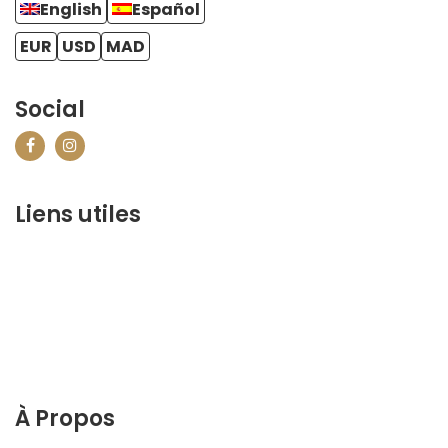
English
Español
EUR
USD
MAD
Social
Liens utiles
contact@marrakechbestof.com
CONDITIONS GÉNÉRALES DE VENTE (CGV)
FAQ
Qui sommes-nous ?
Contactez-nous
À Propos