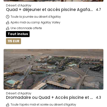
Désert d’Agafay
Quad + déjeuner et accès piscine Agafay Valley + transport
4.7
Toute la journée au désert d’Agafay
Après midi au camp Agafay Valley
Une citronnade offerte
Tout inclus
115 EUR
Désert d’Agafay
Dromadaire ou Quad + Accès piscine et dîner au Bédouin + Transport
4.3
Toute l’après midi et soirée au désert d’Agafay