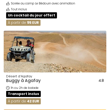
Soirée au camp Le Bédouin avec animation
Tout inclus
Un cocktail du jour offert
À partir de
95 EUR
Désert d’Agafay
Buggy à Agafay
4.8
1h ou 2h de balade
Transport inclus
À partir de
42 EUR