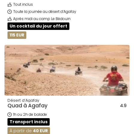
Tout inclus
Toute la journée au désert d’Agafay
Après midi au camp Le Bédouin
Un cocktail du jour offert
115 EUR
Désert d’Agafay
Quad à Agafay
4.9
1h ou 2h de balade
Transport inclus
À partir de
40 EUR