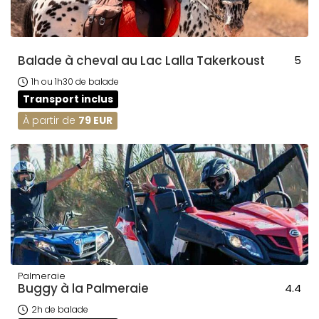
Balade à cheval au Lac Lalla Takerkoust
5
1h ou 1h30 de balade
Transport inclus
À partir de
79 EUR
Palmeraie
Buggy à la Palmeraie
4.4
2h de balade