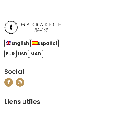
English
Español
EUR
USD
MAD
Social
Liens utiles
contact@marrakechbestof.com
CONDITIONS GÉNÉRALES DE VENTE (CGV)
FAQ