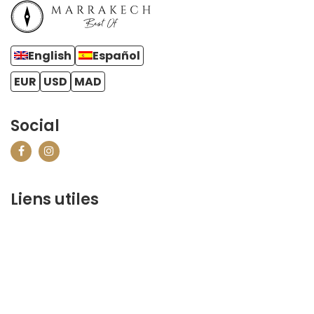
English
Español
EUR
USD
MAD
Social
Liens utiles
contact@marrakechbestof.com
CONDITIONS GÉNÉRALES DE VENTE (CGV)
FAQ
Qui sommes-nous ?
Contactez-nous