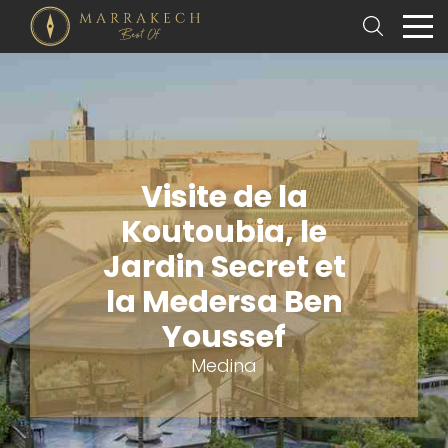
Visite de la
Koutoubia, le
Jardin Secret et
la Medersa Ben
Youssef
Medina