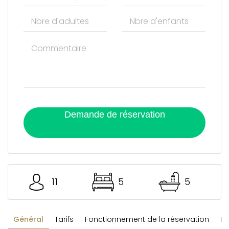
Demande de réservation
11
5
5
Général
Tarifs
Fonctionnement de la réservation
Rè