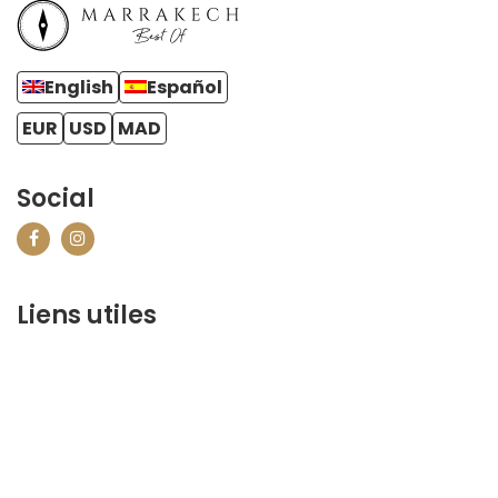
English
Español
EUR
USD
MAD
Social
Liens utiles
contact@marrakechbestof.com
CONDITIONS GÉNÉRALES DE VENTE (CGV)
FAQ
Qui sommes-nous ?
Contactez-nous