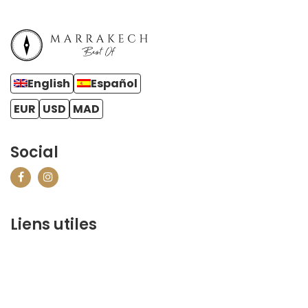
English
Español
EUR
USD
MAD
Social
Liens utiles
contact@marrakechbestof.com
CONDITIONS GÉNÉRALES DE VENTE (CGV)
FAQ
Qui sommes-nous ?