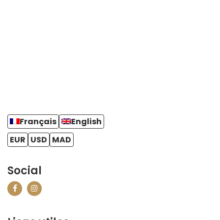
Français
English
EUR
USD
MAD
Social