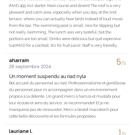
(MAD 495 incl starter, Main course and desert) The roof is a very
pleasant and calm area, especially when you stay at the 2nd
terrace, where you can actually hear birds instead of loud music
from the bar. The swimming pool is small, nice for dipping but
not really swimming. The lunch was very tasteful, but the
portions are too small. Drinks were delicious but quit expensive
(140MAD for a cocktail, 80 for fruit juice). Staff is very friendly.
5
aharram
/5
28 septembre 2024
Un moment suspendu au riad nyla
Bel accueil du personnel au riad. Professionnalisme et gentillesse
du personnel pour m accompagner dans un environnement
propice à la détente. Un grand merci à hamza et mustafa pour
leur écoute et sens du service. Je recommande!! Et je ne
manquerai pas de renouveler. Merci à bestof marrakech pour
cette belle découverte et les formules proposées.
1
lauriane l.
/5