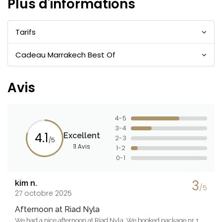
Plus d'informations
Tarifs
Cadeau Marrakech Best Of
Avis
4-5
3-4
4.1
Excellent
2-3
/5
11 Avis
1-2
0-1
3
kim n.
/5
27 octobre 2025
Afternoon at Riad Nyla
We had a nice afternoon at Riad Nyla. We booked package nr 1