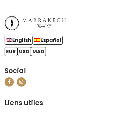
English
Español
EUR
USD
MAD
Social
Liens utiles
contact@marrakechbestof.com
CONDITIONS GÉNÉRALES DE VENTE (CGV)
FAQ
Qui sommes-nous ?