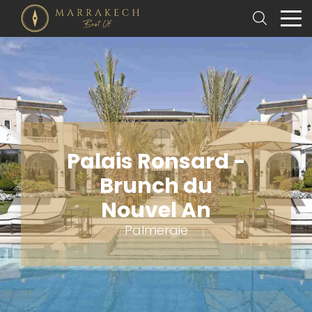
Palais Ronsard -
Brunch du
Nouvel An
Palmeraie