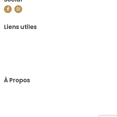
Liens utiles
contact@marrakechbestof.com
CONDITIONS GÉNÉRALES DE VENTE (CGV)
FAQ
Qui sommes-nous ?
Contactez-nous
À Propos
Découvrez le meilleur de Marrakech. Planifiez et
réservez votre séjour sur notre site web.