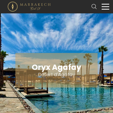
Oryx Agafay
Désert d'Agafay