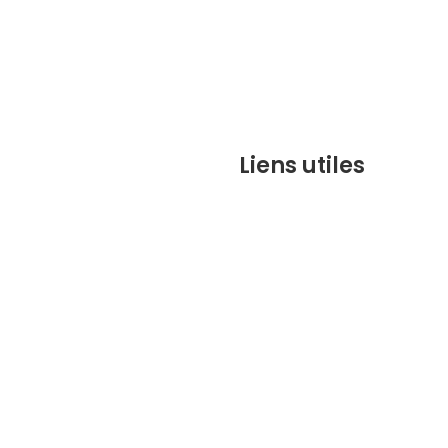
Liens utiles
contact@marrakechbesto
CONDITIONS GÉNÉRALES DE 
(CGV)
FAQ
Qui sommes-nous ?
Contactez-nous