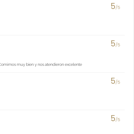
5
/5
5
/5
a. Comimos muy bien y nos atendieron excelente
5
/5
5
/5