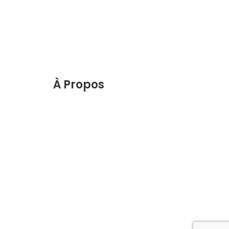
À Propos
f.com
Découvrez le meilleur de Marrakech.
VENTE
Planifiez et réservez votre séjour sur
notre site web.