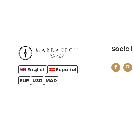
Social
English
Español
EUR
USD
MAD