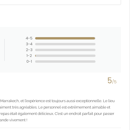
4-5
3-4
2-3
1-2
0-1
5
/5
Marrakech, et l’expérience est toujours aussi exceptionnelle. Le lieu
 vraiment très agréables. Le personnel est extrêmement aimable et
epas était également délicieux. C’est un endroit parfait pour passer
ande vivement !