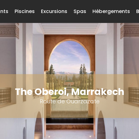
nts
Piscines
Excursions
Spas
Hébergements
B
The Oberoi, Marrakech
Route de Ouarzazate