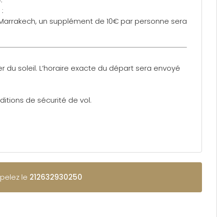
:
de Marrakech, un supplément de 10€ par personne sera
er du soleil. L’horaire exacte du départ sera envoyé
itions de sécurité de vol.
ppelez le
212632930250