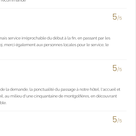
 Je recommande
5
/5
s service irréprochable du début à la fin, en passant par les
ej..merci également aux personnes locales pour le service, le
5
/5
de la demande, la ponctualité du passage à notre hôtel, l'accueil et
oleil, au milieu d'une cinquantaine de montgolfières, en découvrant
ble.
5
/5