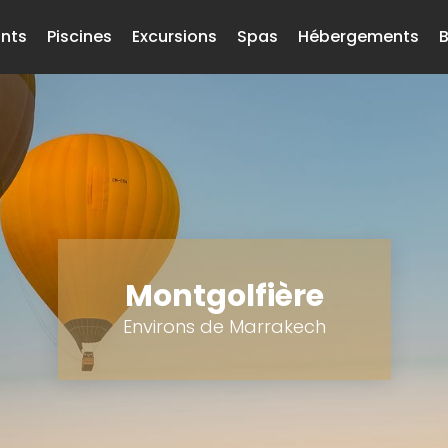
nts
Piscines
Excursions
Spas
Hébergements
B
Montgolfière
Environs de Marrakech