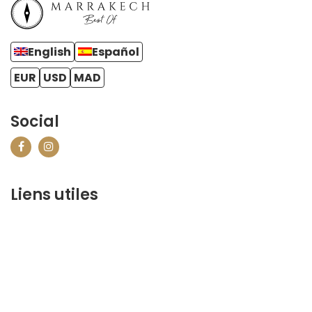
English
Español
EUR
USD
MAD
Social
Liens utiles
contact@marrakechbestof.com
CONDITIONS GÉNÉRALES DE VENTE (CGV)
FAQ
Qui sommes-nous ?
Contactez-nous