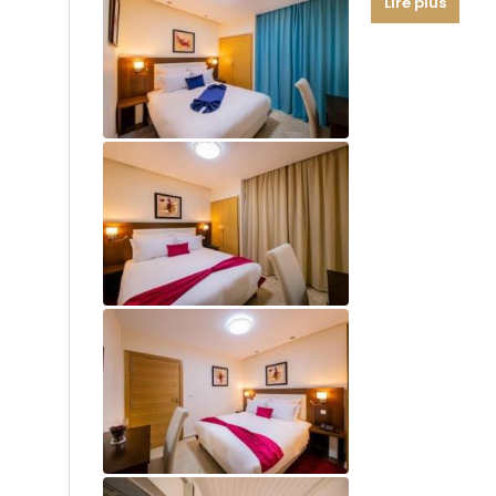
Lire plus
Equipement :
Chambre : 1 Gr
Chambre : 2 lit
Salle de Bain : 1
Salon : 1
Cuisine : 1
supérficie : 50 
Coffre Fort : 1
Climatisation
TV