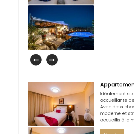
Appartement
Idéalement situ
accueillante de
Avec deux cham
moderne et stru
accueillis à la 
Recommandé pou
building.