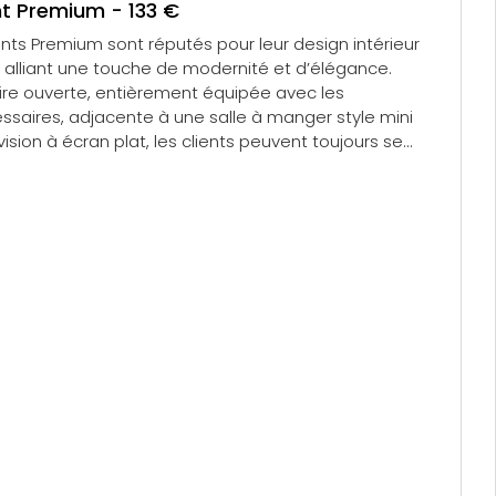
 Premium - 133 €
ts Premium sont réputés pour leur design intérieur
, alliant une touche de modernité et d’élégance.
aire ouverte, entièrement équipée avec les
ssaires, adjacente à une salle à manger style mini
vision à écran plat, les clients peuvent toujours se
s à la maison.
and Lit Double
s simples
m²