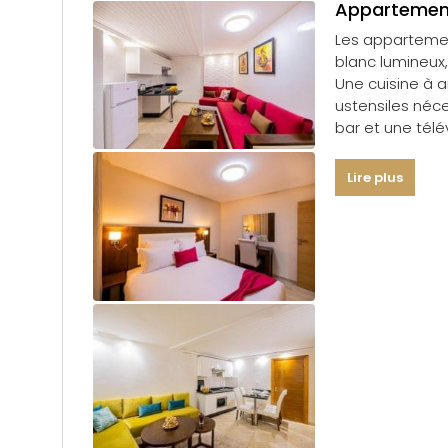
Appartement
Les appartemen
blanc lumineux
Une cuisine à 
ustensiles néce
bar et une télé
sentir accueilli
Lire plus
Equipement :
Chambre : 1 Gr
Chambre : 2 lit
Salle de Bain : 1
Salon : 1
Cuisine : 1
Télephone
supérficie : 61 
Coffre Fort : 1
Climatisation
TV
Micro-ondes