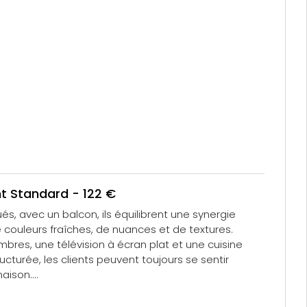
 Standard - 122 €
és, avec un balcon, ils équilibrent une synergie
 couleurs fraîches, de nuances et de textures.
bres, une télévision à écran plat et une cuisine
cturée, les clients peuvent toujours se sentir
maison.
r les séjours en famille, entre amis ou en team