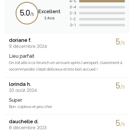
4-5
3-4
5.0
Excellent
2-3
/5
3 Avis
1-2
0-1
5
doriane f.
/5
9 décembre 2024
Lieu parfait
On est allé à ce brunch en arrivant après I aéroport, clairement à
recommander c’était délicieux et très bon accueil !
5
lorinda h.
/5
20 août 2024
Super
Bon, copieux et peu cher
5
dauchelle d.
/5
8 décembre 2023