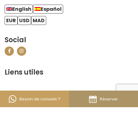
English
Español
EUR
USD
MAD
Social
Liens utiles
contact@marrakechbestof.com
CONDITIONS GÉNÉRALES DE VENTE (CGV)
FAQ
Besoin de conseils ?
Réserver
Qui sommes-nous ?
Contactez-nous
À Propos