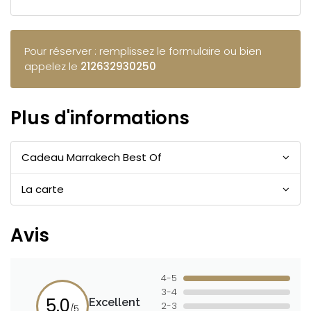
Pour réserver : remplissez le formulaire ou bien
appelez le
212632930250
Plus d'informations
Cadeau Marrakech Best Of
La carte
Avis
4-5
3-4
5.0
Excellent
2-3
/5