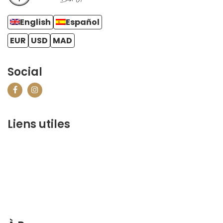
English
Español
EUR
USD
MAD
Social
Liens utiles
contact@marrakechbestof.com
CONDITIONS GÉNÉRALES DE VENTE (CGV)
FAQ
Qui sommes-nous ?
Contactez-nous