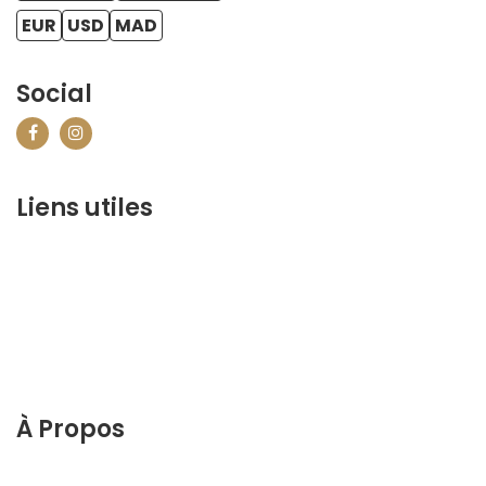
EUR
USD
MAD
Social
Liens utiles
contact@marrakechbestof.com
CONDITIONS GÉNÉRALES DE VENTE (CGV)
FAQ
Qui sommes-nous ?
Contactez-nous
À Propos
Découvrez le meilleur de Marrakech. Planifiez et