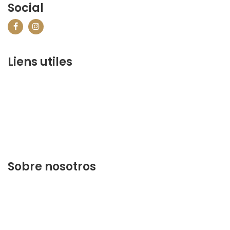
Social
Liens utiles
contact@marrakechbestof.com
CONDITIONS GÉNÉRALES DE VENTE (CGV)
P&R
¿Quiénes somos?
Contáctenos
Sobre nosotros
Descubra lo mejor de Marrakech. Planifique y reserve
su estancia en nuestra página web.