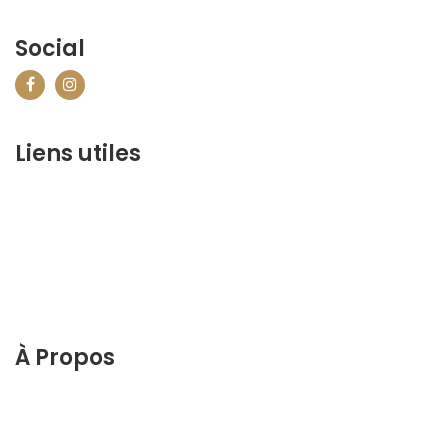
Social
Liens utiles
contact@marrakechbestof.com
CONDITIONS GÉNÉRALES DE VENTE (CGV)
FAQ
Qui sommes-nous ?
Contactez-nous
À Propos
Découvrez le meilleur de Marrakech. Planifiez et
réservez votre séjour sur notre site web.