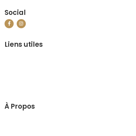
Social
Liens utiles
contact@marrakechbestof.com
CONDITIONS GÉNÉRALES DE VENTE (CGV)
FAQ
Qui sommes-nous ?
Contactez-nous
À Propos
Découvrez le meilleur de Marrakech. Planifiez et
réservez votre séjour sur notre site web.