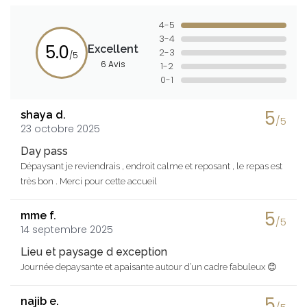
4-5
3-4
5.0
Excellent
2-3
/5
6 Avis
1-2
0-1
5
shaya d.
/5
23 octobre 2025
Day pass
Dépaysant je reviendrais , endroit calme et reposant , le repas est
très bon . Merci pour cette accueil
5
mme f.
/5
14 septembre 2025
Lieu et paysage d exception
Journée depaysante et apaisante autour d’un cadre fabuleux 😊
5
najib e.