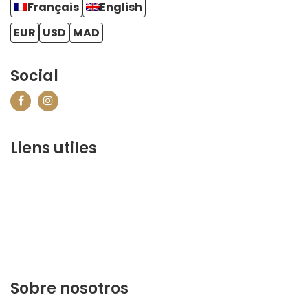
Français
English
EUR
USD
MAD
Social
Liens utiles
contact@marrakechbestof.com
CONDITIONS GÉNÉRALES DE VENTE (CGV)
P&R
¿Quiénes somos?
Contáctenos
Sobre nosotros