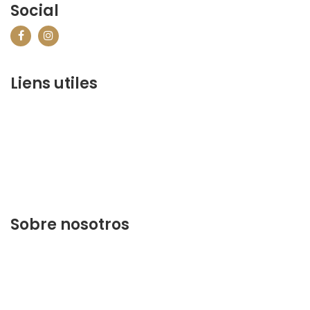
Social
Liens utiles
contact@marrakechbestof.com
CONDITIONS GÉNÉRALES DE VENTE (CGV)
P&R
¿Quiénes somos?
Contáctenos
Sobre nosotros
Descubra lo mejor de Marrakech. Planifique y reserve
su estancia en nuestra página web.