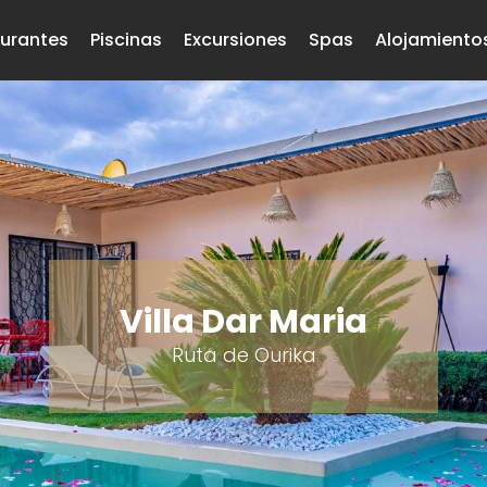
urantes
Piscinas
Excursiones
Spas
Alojamiento
Villa Dar Maria
Ruta de Ourika