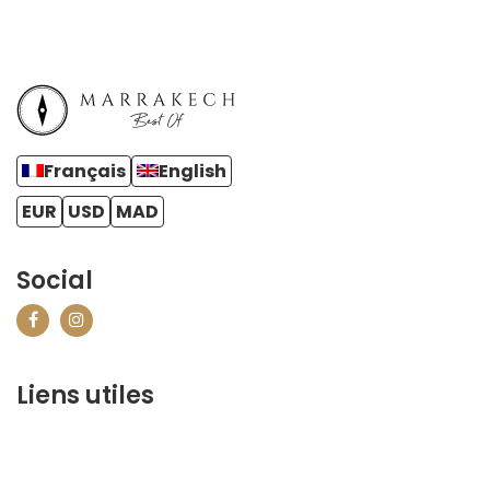
Français
English
EUR
USD
MAD
Social
Liens utiles
contact@marrakechbestof.com
CONDITIONS GÉNÉRALES DE VENTE (CGV)
P&R