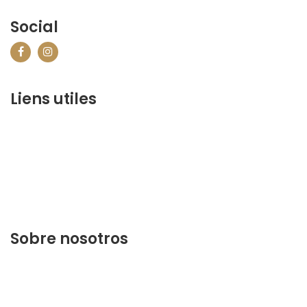
Social
Liens utiles
contact@marrakechbestof.com
CONDITIONS GÉNÉRALES DE VENTE (CGV)
P&R
¿Quiénes somos?
Contáctenos
Sobre nosotros
Descubra lo mejor de Marrakech. Planifique y reserve
su estancia en nuestra página web.