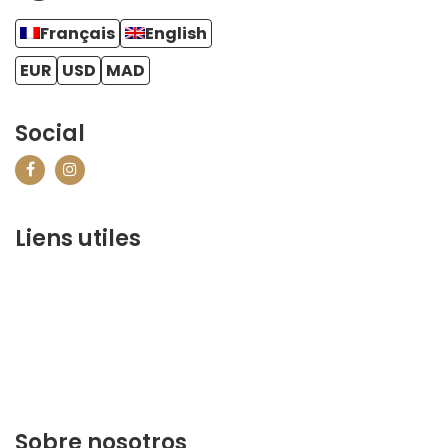
Français
English
EUR
USD
MAD
Social
Liens utiles
contact@marrakechbestof.com
CONDITIONS GÉNÉRALES DE VENTE (CGV)
P&R
¿Quiénes somos?
Contáctenos
Sobre nosotros