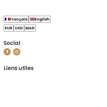
Français
English
EUR
USD
MAD
Social
Liens utiles
contact@marrakechbestof.com
CONDITIONS GÉNÉRALES DE VENTE (CGV)
P&R
¿Quiénes somos?
Contáctenos