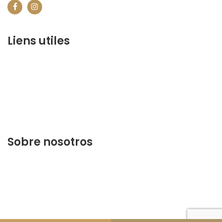
Liens utiles
contact@marrakechbestof.com
CONDITIONS GÉNÉRALES DE VENTE (CGV)
P&R
¿Quiénes somos?
Contáctenos
Sobre nosotros
Descubra lo mejor de Marrakech. Planifique y reserve
su estancia en nuestra página web.