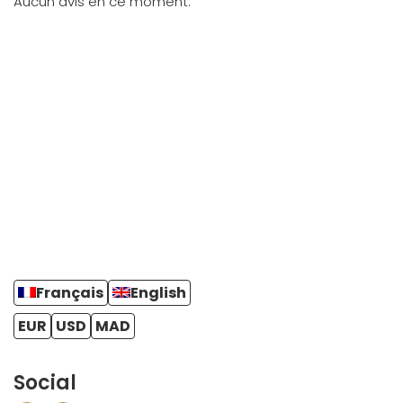
Aucun avis en ce moment.
Français
English
EUR
USD
MAD
Social