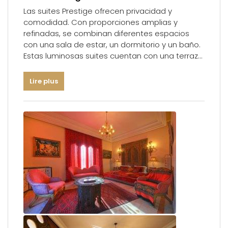
Las suites Prestige ofrecen privacidad y
comodidad. Con proporciones amplias y
refinadas, se combinan diferentes espacios
con una sala de estar, un dormitorio y un baño.
Estas luminosas suites cuentan con una terraza
privada que ofrece una impresionante vista del
parque, la piscina y la Palmeraie.
Lire plus
Tamaño: 75 m² (75 pies cuadrados)
Habitaciones: Un dormitorio, salón con alcoba y
terraza privada.
Alojamiento: una cama doble
Cama supletoria: Sí
Ocupación: Dos adultos y un niño menor de 12
años
Baño: Mármol
Ubicación: En el parque
Vista : Parque y piscina
Equipamiento : Gama alta de la marca Anne