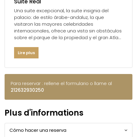
Suite Real
Una suite excepcional, la suite insignia del
palacio: de estilo árabe-andaluz, la que
visitaron las mayores celebridades
internacionales, ofrece una vista sin obstáculos
sobre el parque de la propiedad y el gran Atlas,
pero sobre todo sobre la famosa Palmeraie de
Marrakech.
Lire plus
Superficie: 280 m2
Habitaciones : Un dormitorio, dos salones y una
Para reservar : rellene el formulario o llame al
terraza privada
212632930250
Ropa de cama : Una cama doble, una cama
con dosel
Cama supletoria: Sí
Plus d'informations
Ocupación : Dos adultos y un niño menor de 12
años
Baño : Mármol
Cómo hacer una reserva
Ubicación: 1ª planta del Palacio