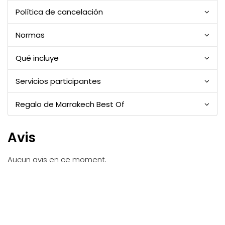
Vista: Parque, piscina, Gran Atlas, Palmeraie
Política de cancelación
Productos de hostelería: Gama alta de la
marca Anne Semonin
Normas
Qué incluye
Servicios participantes
Regalo de Marrakech Best Of
Avis
Aucun avis en ce moment.