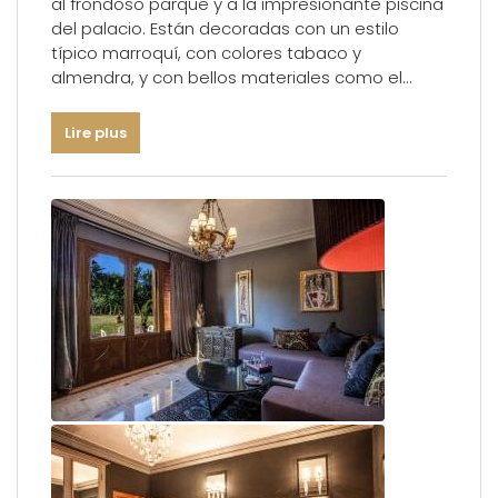
al frondoso parque y a la impresionante piscina
del palacio. Están decoradas con un estilo
típico marroquí, con colores tabaco y
almendra, y con bellos materiales como el
mármol y la cerámica tradicional.
Lire plus
Tamaño: 49 m² (492 pies cuadrados)
Dormitorios: Uno
Duerme : Una cama doble
Cama supletoria: Sí
Ocupación: Dos adultos y un niño menor de 12
años
Baño : Mármol
Ubicación : Nivel del jardín
Vista : Parque y piscina
Productos de hostelería : Gama alta de la
marca Anne Semonin