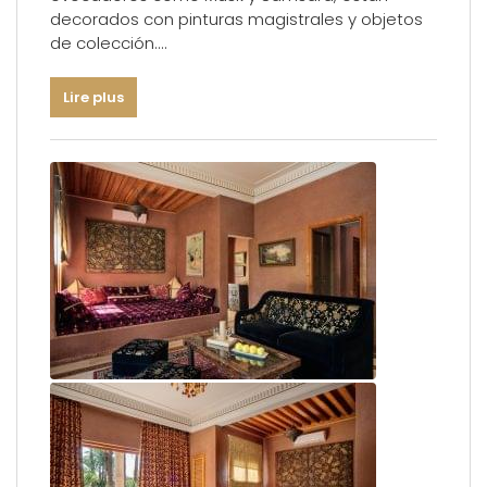
decorados con pinturas magistrales y objetos
de colección.
Lire plus
Tamaño: 60 m² (646 pies cuadrados)
Habitaciones: Una o dos
Alojamiento: una cama doble
Cama supletoria: Sí
Ocupación: Dos adultos y un niño menor de 12
años
Baño : Mármol
Ubicación: En el parque o en el nivel del jardín
del Palacio
Vista : Parque y piscina
Productos de hostelería : Alta calidad de la
marca Anne Semonin