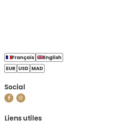
Français
English
EUR
USD
MAD
Social
Liens utiles
contact@marrakechbestof.com