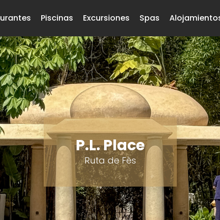
urantes
Piscinas
Excursiones
Spas
Alojamiento
P.L. Place
Ruta de Fès