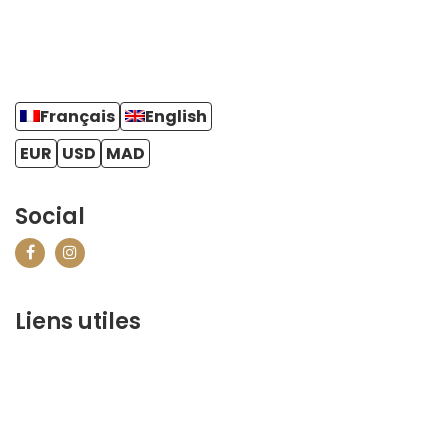
Français
English
EUR
USD
MAD
Social
Liens utiles
contact@marrakechbestof.com
CONDITIONS GÉNÉRALES DE VENTE (CGV)
P&R
¿Quiénes somos?