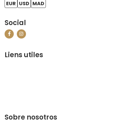
EUR
USD
MAD
Social
Liens utiles
contact@marrakechbestof.com
CONDITIONS GÉNÉRALES DE VENTE (CGV)
P&R
¿Quiénes somos?
Contáctenos
Sobre nosotros
Descubra lo mejor de Marrakech. Planifique y reserve
su estancia en nuestra página web.