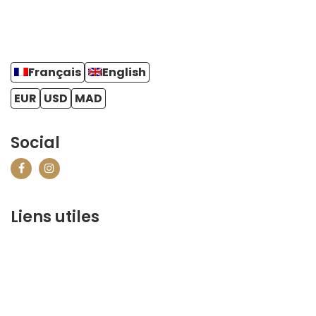
Français
English
EUR
USD
MAD
Social
Liens utiles
contact@marrakechbestof.com
CONDITIONS GÉNÉRALES DE VENTE (CGV)
P&R
¿Quiénes somos?
Contáctenos